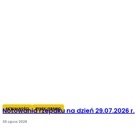
AKTUALNOŚCI
RYNEK I PRAWO
Notowania rzepaku na dzień 29.07.2026 r.
30 Lipca 2026