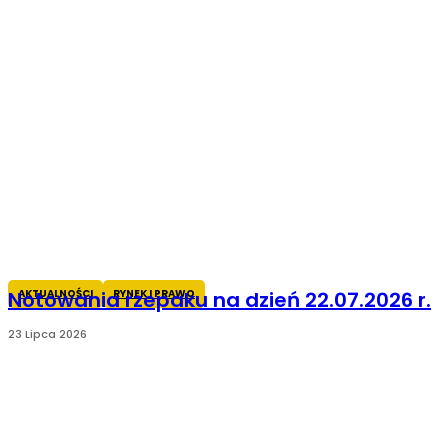
AKTUALNOŚCI
RYNEK I PRAWO
Notowania rzepaku na dzień 22.07.2026 r.
23 Lipca 2026