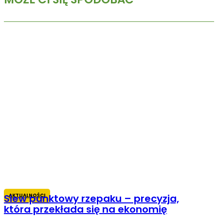
AKTUALNOŚCI
Siew punktowy rzepaku – precyzja,
która przekłada się na ekonomię