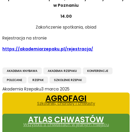
w Poznaniu
14.00
Zakończenie spotkania, obiad
Rejestracja na stronie
https://akademiarzepaku.pl/rejestracja/
AKADEMIA KNYBAWA
AKADEMIA RZEPAKU
KONFERENCJE
POLECANE
RZEPAK
SZKOLENIE RZEPAK
Akademia Rzepaku
3 marca 2025
AGROFAGI
Szkodniki, choroby i chwasty
ATLAS CHWASTÓW
Wszystko o chwastach w jednym miejscu