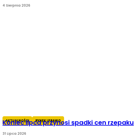
4 Sierpnia 2026
AKTUALNOŚCI
RYNEK I PRAWO
Koniec lipca przynosi spadki cen rzepaku
31 Lipca 2026