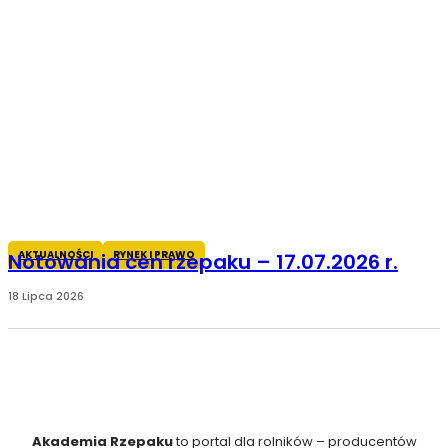
AKTUALNOŚCI
RYNEK I PRAWO
Notowania cen rzepaku – 17.07.2026 r.
18 Lipca 2026
Akademia Rzepaku
to portal dla rolników – producentów