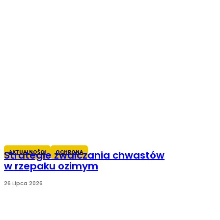
AKTUALNOŚCI
OCHRONA
Strategie zwalczania chwastów
w rzepaku ozimym
26 Lipca 2026