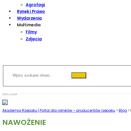
Agrofagi
Rynek i Prawo
Wydarzenia
Multimedia
Filmy
Zdjęcia
Akademia Rzepaku | Portal dla rolników – producentów rzepaku
>
Blog
>
NAWOŻENIE