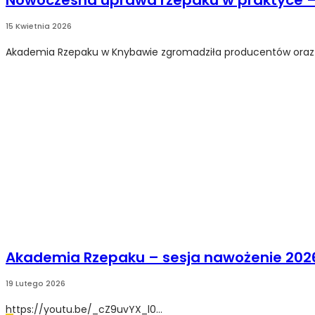
Nowoczesna uprawa rzepaku w praktyce – 
15 Kwietnia 2026
Akademia Rzepaku w Knybawie zgromadziła producentów oraz eksp
Akademia Rzepaku – sesja nawożenie 202
19 Lutego 2026
https://youtu.be/_cZ9uvYX_l0...