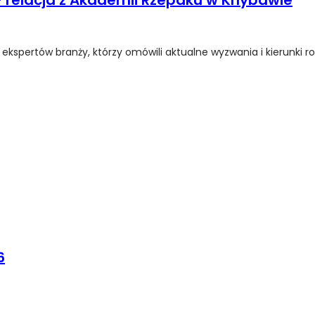
relacja z Akademii Rzepaku w Knybawie
ertów branży, którzy omówili aktualne wyzwania i kierunki rozw
6