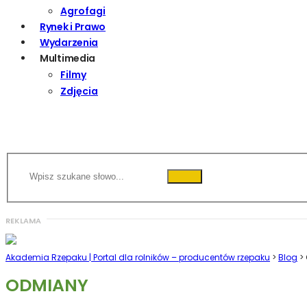
Agrofagi
Rynek i Prawo
Wydarzenia
Multimedia
Filmy
Zdjęcia
Akademia Rzepaku | Portal dla rolników – producentów rzepaku
>
Blog
>
ODMIANY