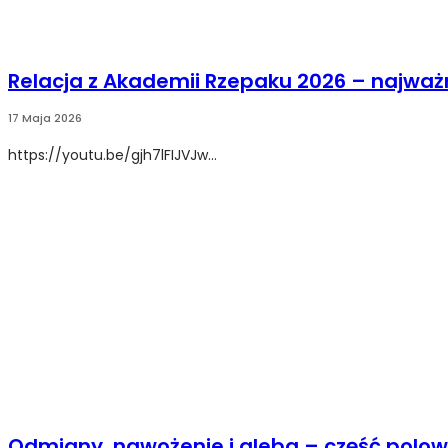
Relacja z Akademii Rzepaku 2026 – najważ
17 Maja 2026
https://youtu.be/gjh7lFIJVJw...
Odmiany, nawożenie i gleba – część polo