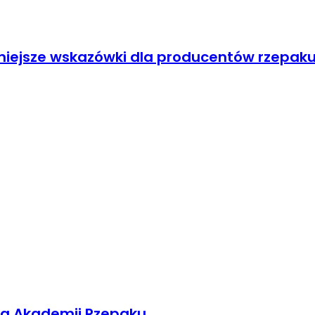
niejsze wskazówki dla producentów rzepak
wa Akademii Rzepaku