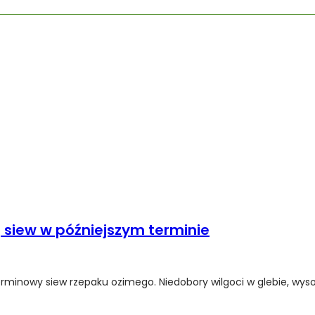
siew w późniejszym terminie
erminowy siew rzepaku ozimego. Niedobory wilgoci w glebie, wys