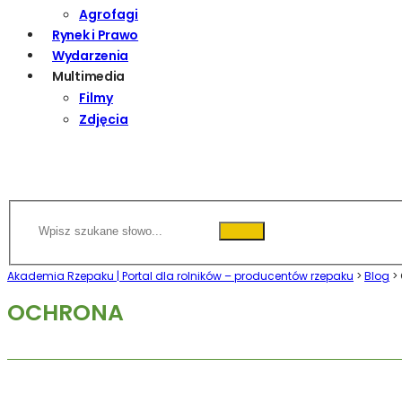
Agrofagi
Rynek i Prawo
Wydarzenia
Multimedia
Filmy
Zdjęcia
Akademia Rzepaku | Portal dla rolników – producentów rzepaku
>
Blog
>
OCHRONA