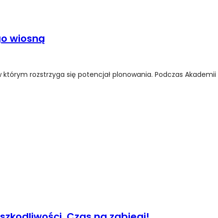
go wiosną
 którym rozstrzyga się potencjał plonowania. Podczas Akademii 
zkodliwości. Czas na zabiegi!