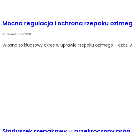
Mocna regulacja i ochrona rzepaku ozime
20 Kwietnia 2026
Wiosna to kluczowy okres w uprawie rzepaku ozimego – czas, w
Słodyszek rzepakowy – przekroczony próg s