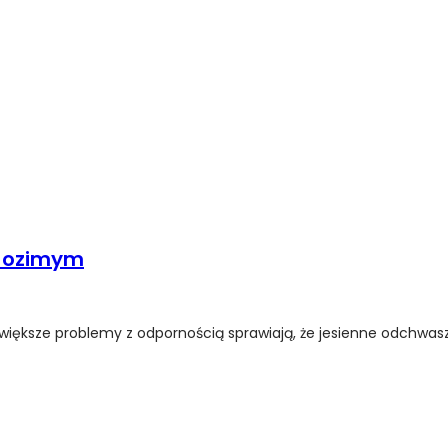
u ozimym
ększe problemy z odpornością sprawiają, że jesienne odchwaszc