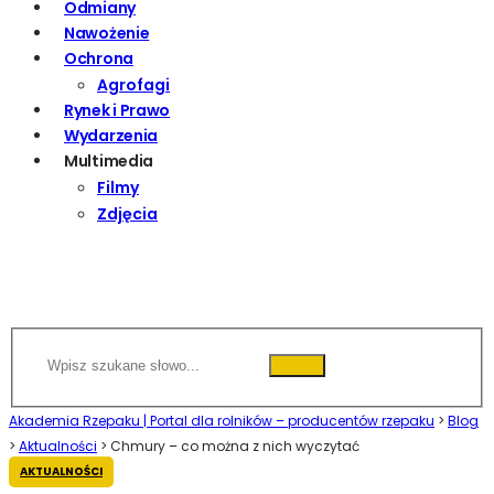
Odmiany
Nawożenie
Ochrona
Agrofagi
Rynek i Prawo
Wydarzenia
Multimedia
Filmy
Zdjęcia
Akademia Rzepaku | Portal dla rolników – producentów rzepaku
>
Blog
>
Aktualności
>
Chmury – co można z nich wyczytać
AKTUALNOŚCI