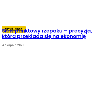
AKTUALNOŚCI
Siew punktowy rzepaku – precyzja,
która przekłada się na ekonomię
4 Sierpnia 2026