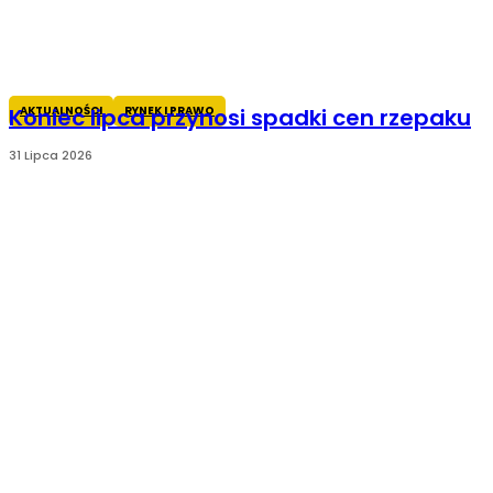
AKTUALNOŚCI
RYNEK I PRAWO
Koniec lipca przynosi spadki cen rzepaku
31 Lipca 2026