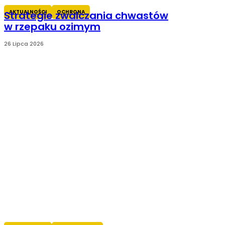
AKTUALNOŚCI
OCHRONA
Strategie zwalczania chwastów
w rzepaku ozimym
26 Lipca 2026