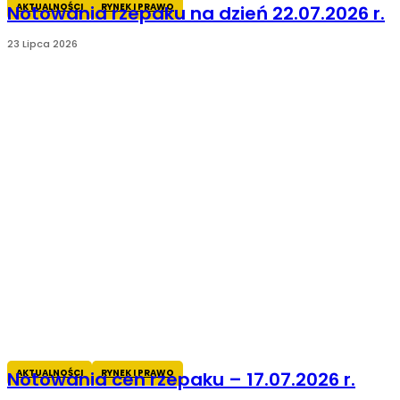
AKTUALNOŚCI
RYNEK I PRAWO
Notowania rzepaku na dzień 22.07.2026 r.
23 Lipca 2026
AKTUALNOŚCI
RYNEK I PRAWO
Notowania cen rzepaku – 17.07.2026 r.