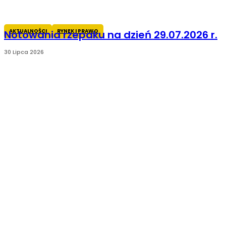
AKTUALNOŚCI
RYNEK I PRAWO
Notowania rzepaku na dzień 29.07.2026 r.
30 Lipca 2026