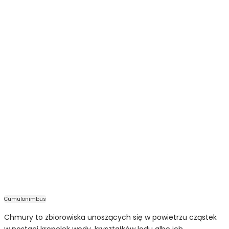
Cumulonimbus
Chmury to zbiorowiska unoszących się w powietrzu cząstek
w postaci kropelek wody, kryształków lodu albo ich