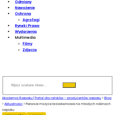
Odmiany
Nawożenie
Ochrona
Agrofagi
Rynek i Prawo
Wydarzenia
Multimedia
Filmy
Zdjęcia
Akademia Rzepaku | Portal dla rolników – producentów rzepaku
>
Blog
>
Aktualności
>
Pierwsze mszyce brzoskwiniowe na młodych roślinach
rzepaku