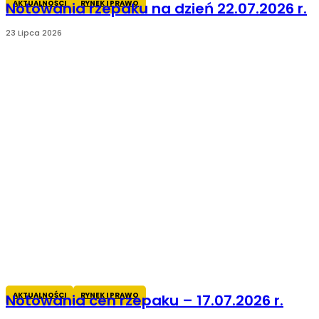
AKTUALNOŚCI
RYNEK I PRAWO
Notowania rzepaku na dzień 22.07.2026 r.
23 Lipca 2026
AKTUALNOŚCI
RYNEK I PRAWO
Notowania cen rzepaku – 17.07.2026 r.