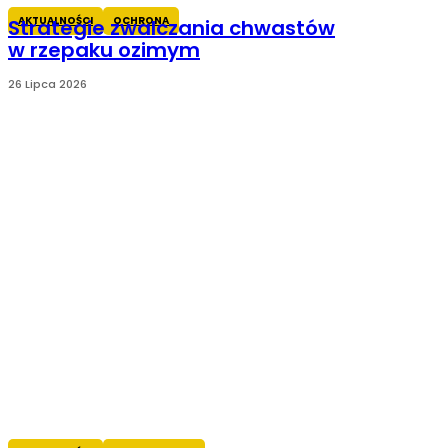
AKTUALNOŚCI
OCHRONA
Strategie zwalczania chwastów
w rzepaku ozimym
26 Lipca 2026