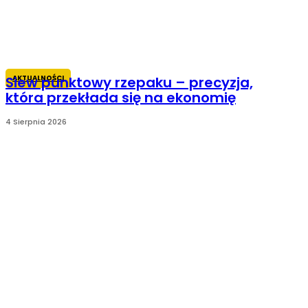
AKTUALNOŚCI
Siew punktowy rzepaku – precyzja,
która przekłada się na ekonomię
4 Sierpnia 2026