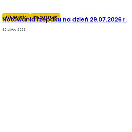
AKTUALNOŚCI
RYNEK I PRAWO
Notowania rzepaku na dzień 29.07.2026 r.
30 Lipca 2026