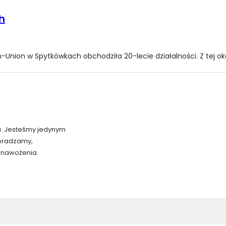
h
ion w Spytkówkach obchodziła 20-lecie działalności. Z tej okazj
u. Jesteśmy jedynym
doradzamy,
i nawożenia.