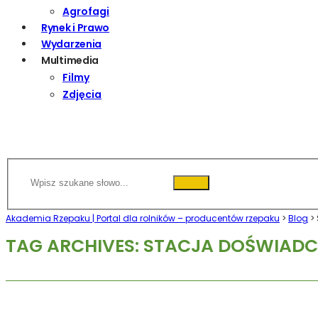
Agrofagi
Rynek i Prawo
Wydarzenia
Multimedia
Filmy
Zdjęcia
Akademia Rzepaku | Portal dla rolników – producentów rzepaku
>
Blog
>
TAG ARCHIVES: STACJA DOŚWIAD