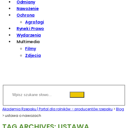
Odmiany
Nawożenie
Ochrona
Agrofagi
Rynek i Prawo
Wydarzenia
Multimedia
Filmy
Zdjęcia
Akademia Rzepaku | Portal dla rolników – producentów rzepaku
>
Blog
>
ustawa o nawozach
TAG ARCHIVES: USTAWA