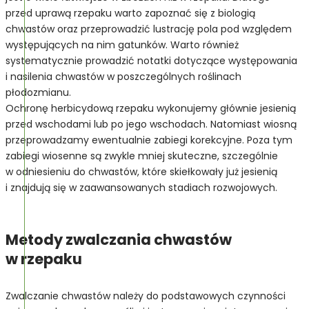
przed uprawą rzepaku warto zapoznać się z biologią
chwastów oraz przeprowadzić lustrację pola pod względem
występujących na nim gatunków. Warto również
systematycznie prowadzić notatki dotyczące występowania
i nasilenia chwastów w poszczególnych roślinach
płodozmianu.
Ochronę herbicydową rzepaku wykonujemy głównie jesienią
przed wschodami lub po jego wschodach. Natomiast wiosną
przeprowadzamy ewentualnie zabiegi korekcyjne. Poza tym
zabiegi wiosenne są zwykle mniej skuteczne, szczególnie
w odniesieniu do chwastów, które skiełkowały już jesienią
i znajdują się w zaawansowanych stadiach rozwojowych.
Metody zwalczania chwastów
w rzepaku
Zwalczanie chwastów należy do podstawowych czynności