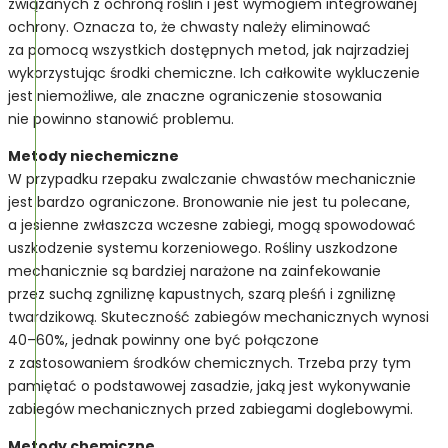
związanych z ochroną roślin i jest wymogiem integrowanej
ochrony. Oznacza to, że chwasty należy eliminować
za pomocą wszystkich dostępnych metod, jak najrzadziej
wykorzystując środki chemiczne. Ich całkowite wykluczenie
jest niemożliwe, ale znaczne ograniczenie stosowania
nie powinno stanowić problemu.
Metody niechemiczne
W przypadku rzepaku zwalczanie chwastów mechanicznie
jest bardzo ograniczone. Bronowanie nie jest tu polecane,
a jesienne zwłaszcza wczesne zabiegi, mogą spowodować
uszkodzenie systemu korzeniowego. Rośliny uszkodzone
mechanicznie są bardziej narażone na zainfekowanie
przez suchą zgniliznę kapustnych, szarą pleśń i zgniliznę
twardzikową. Skuteczność zabiegów mechanicznych wynosi
40–60%, jednak powinny one być połączone
z zastosowaniem środków chemicznych. Trzeba przy tym
pamiętać o podstawowej zasadzie, jaką jest wykonywanie
zabiegów mechanicznych przed zabiegami doglebowymi.
Metody chemiczne