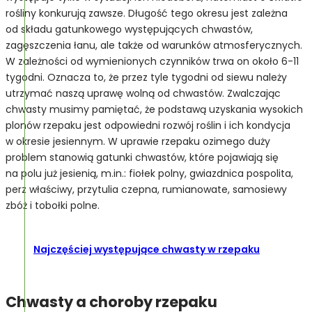
rośliny konkurują zawsze. Długość tego okresu jest zależna
od składu gatunkowego występujących chwastów,
zagęszczenia łanu, ale także od warunków atmosferycznych.
W zależności od wymienionych czynników trwa on około 6-11
tygodni. Oznacza to, że przez tyle tygodni od siewu należy
utrzymać naszą uprawę wolną od chwastów. Zwalczając
chwasty musimy pamiętać, że podstawą uzyskania wysokich
plonów rzepaku jest odpowiedni rozwój roślin i ich kondycja
w okresie jesiennym. W uprawie rzepaku ozimego duży
problem stanowią gatunki chwastów, które pojawiają się
na polu już jesienią, m.in.: fiołek polny, gwiazdnica pospolita,
perz właściwy, przytulia czepna, rumianowate, samosiewy
zbóż i tobołki polne.
Najczęściej występujące chwasty w rzepaku
Chwasty a choroby rzepaku