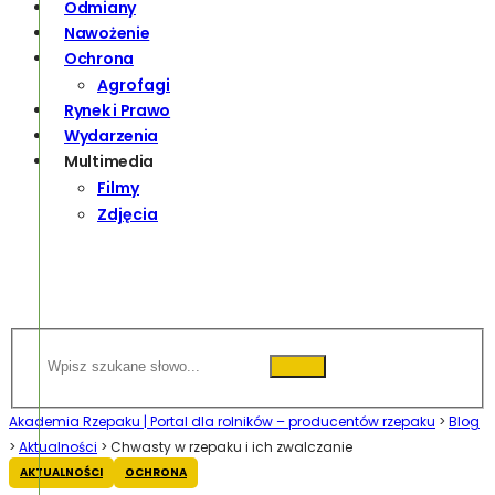
Odmiany
Nawożenie
Ochrona
Agrofagi
Rynek i Prawo
Wydarzenia
Multimedia
Filmy
Zdjęcia
Akademia Rzepaku | Portal dla rolników – producentów rzepaku
>
Blog
>
Aktualności
>
Chwasty w rzepaku i ich zwalczanie
AKTUALNOŚCI
OCHRONA