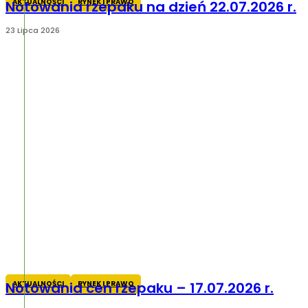
AKTUALNOŚCI
RYNEK I PRAWO
Notowania rzepaku na dzień 22.07.2026 r.
23 Lipca 2026
AKTUALNOŚCI
RYNEK I PRAWO
Notowania cen rzepaku – 17.07.2026 r.