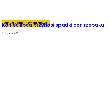
AKTUALNOŚCI
RYNEK I PRAWO
Koniec lipca przynosi spadki cen rzepaku
31 Lipca 2026