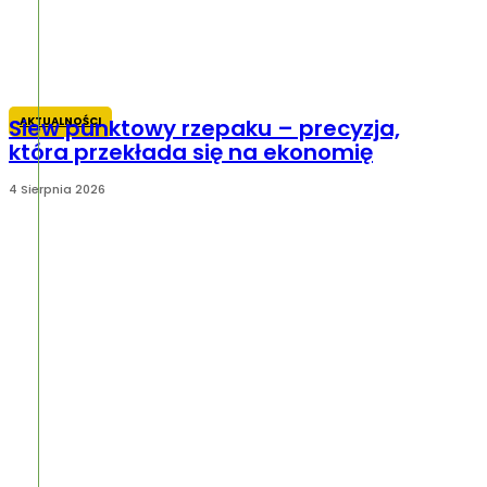
AKTUALNOŚCI
Siew punktowy rzepaku – precyzja,
która przekłada się na ekonomię
4 Sierpnia 2026