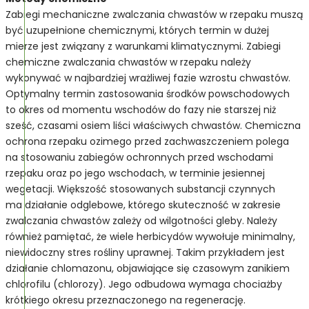
Zabiegi mechaniczne zwalczania chwastów w rzepaku muszą
być uzupełnione chemicznymi, których termin w dużej
mierze jest związany z warunkami klimatycznymi. Zabiegi
chemiczne zwalczania chwastów w rzepaku należy
wykonywać w najbardziej wrażliwej fazie wzrostu chwastów.
Optymalny termin zastosowania środków powschodowych
to okres od momentu wschodów do fazy nie starszej niż
sześć, czasami osiem liści właściwych chwastów. Chemiczna
ochrona rzepaku ozimego przed zachwaszczeniem polega
na stosowaniu zabiegów ochronnych przed wschodami
rzepaku oraz po jego wschodach, w terminie jesiennej
wegetacji. Większość stosowanych substancji czynnych
ma działanie odglebowe, którego skuteczność w zakresie
zwalczania chwastów zależy od wilgotności gleby. Należy
również pamiętać, że wiele herbicydów wywołuje minimalny,
niewidoczny stres rośliny uprawnej. Takim przykładem jest
działanie chlomazonu, objawiające się czasowym zanikiem
chlorofilu (chlorozy). Jego odbudowa wymaga chociażby
krótkiego okresu przeznaczonego na regenerację.