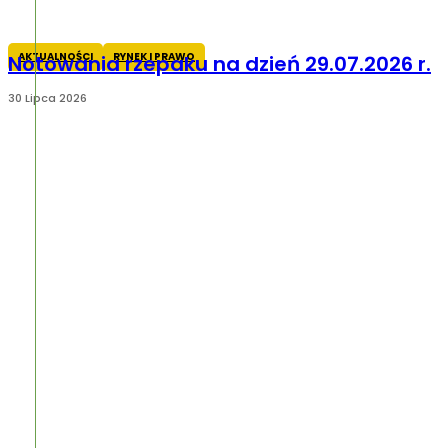
AKTUALNOŚCI
RYNEK I PRAWO
Notowania rzepaku na dzień 29.07.2026 r.
30 Lipca 2026