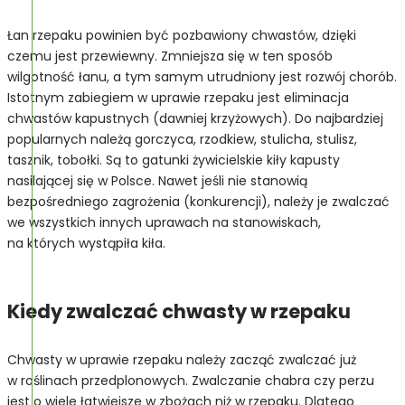
Łan rzepaku powinien być pozbawiony chwastów, dzięki
czemu jest przewiewny. Zmniejsza się w ten sposób
wilgotność łanu, a tym samym utrudniony jest rozwój chorób.
Istotnym zabiegiem w uprawie rzepaku jest eliminacja
chwastów kapustnych (dawniej krzyżowych). Do najbardziej
popularnych należą gorczyca, rzodkiew, stulicha, stulisz,
tasznik, tobołki. Są to gatunki żywicielskie kiły kapusty
nasilającej się w Polsce. Nawet jeśli nie stanowią
bezpośredniego zagrożenia (konkurencji), należy je zwalczać
we wszystkich innych uprawach na stanowiskach,
na których wystąpiła kiła.
Kiedy zwalczać chwasty w rzepaku
Chwasty w uprawie rzepaku należy zacząć zwalczać już
w roślinach przedplonowych. Zwalczanie chabra czy perzu
jest o wiele łatwiejsze w zbożach niż w rzepaku. Dlatego