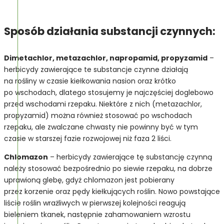
Sposób działania substancji czynnych:
Dimetachlor, metazachlor, napropamid, propyzamid
–
herbicydy zawierające te substancje czynne działają
na rośliny w czasie kiełkowania nasion oraz krótko
po wschodach, dlatego stosujemy je najczęściej doglebowo
przed wschodami rzepaku. Niektóre z nich (metazachlor,
propyzamid) można również stosować po wschodach
rzepaku, ale zwalczane chwasty nie powinny być w tym
czasie w starszej fazie rozwojowej niż faza 2 liści.
Chlomazon
– herbicydy zawierające tę substancję czynną
należy stosować bezpośrednio po siewie rzepaku, na dobrze
uprawioną glebę, gdyż chlomazon jest pobierany
przez korzenie oraz pędy kiełkujących roślin. Nowo powstające
liście roślin wrażliwych w pierwszej kolejności reagują
bieleniem tkanek, następnie zahamowaniem wzrostu