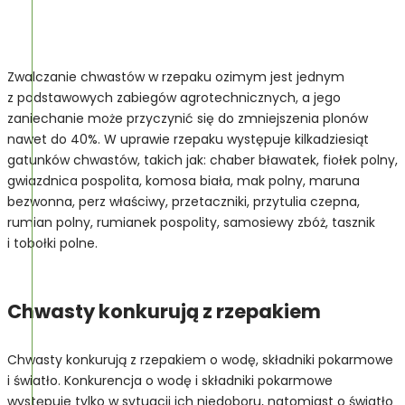
Zwalczanie chwastów w rzepaku ozimym jest jednym
z podstawowych zabiegów agrotechnicznych, a jego
zaniechanie może przyczynić się do zmniejszenia plonów
nawet do 40%. W uprawie rzepaku występuje kilkadziesiąt
gatunków chwastów, takich jak: chaber bławatek, fiołek polny,
gwiazdnica pospolita, komosa biała, mak polny, maruna
bezwonna, perz właściwy, przetaczniki, przytulia czepna,
rumian polny, rumianek pospolity, samosiewy zbóż, tasznik
i tobołki polne.
Chwasty konkurują z rzepakiem
Chwasty konkurują z rzepakiem o wodę, składniki pokarmowe
i światło. Konkurencja o wodę i składniki pokarmowe
występuje tylko w sytuacji ich niedoboru, natomiast o światło