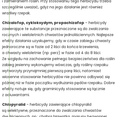
i zamieraniem roślin. Przy stosowaniu tego herbicydu trzeba
szczególnie uważać, gdyż na jego działanie jest również
wrażliwy rzepak.
Chizalofop, cykloksydym, propachizafop
– herbicydy
zawierające te substancje przeznaczone są do zwalczania
rocznych i wieloletnich chwastów jednoliściennych. Najlepsze
efekty działania uzyskujemy, gdy w czasie zabiegu chwasty
jednoroczne są w fazie od 2 liści do końca krzewienia,
a chwasty wieloletnie (np. perz) w fazie od 4 do 8 liści.
Ze względu na zachowanie pełnego bezpieczeństwa dla roślin
zabieg jesienny wykonujemy wówczas, gdy rośliny rzepaku
wytworzyły przynajmniej pierwszą parę liści, natomiast
wiosenne stosowanie herbicydów nie powinno odbywać się
później niż w fazie początku wydłużania pędów rzepaku. Dobre
efekty notuje się, gdy graminicydy stosowane są łącznie
z adiuwantami.
Chlopyralid
– herbicydy zawierające chlopyralid
są selektywne, przeznaczone do zwalczania chwastów
dwuliściennych, np.: chabra bławatka, maruny bezwonnej,