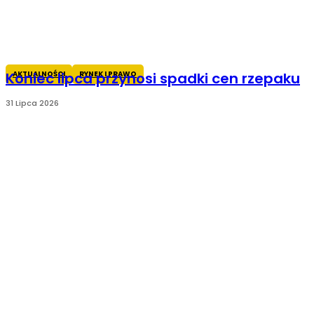
AKTUALNOŚCI
RYNEK I PRAWO
Koniec lipca przynosi spadki cen rzepaku
31 Lipca 2026