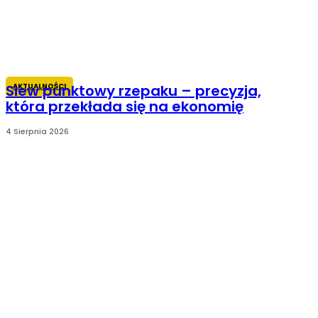
AKTUALNOŚCI
Siew punktowy rzepaku – precyzja,
która przekłada się na ekonomię
4 Sierpnia 2026