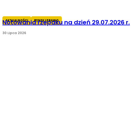
AKTUALNOŚCI
RYNEK I PRAWO
Notowania rzepaku na dzień 29.07.2026 r.
30 Lipca 2026