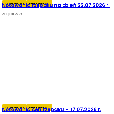
AKTUALNOŚCI
RYNEK I PRAWO
Notowania rzepaku na dzień 22.07.2026 r.
23 Lipca 2026
AKTUALNOŚCI
RYNEK I PRAWO
Notowania cen rzepaku – 17.07.2026 r.