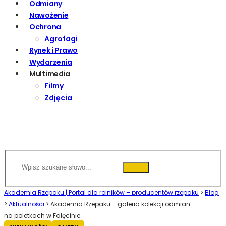
Odmiany
Nawożenie
Ochrona
Agrofagi
Rynek i Prawo
Wydarzenia
Multimedia
Filmy
Zdjęcia
Akademia Rzepaku | Portal dla rolników – producentów rzepaku
>
Blog
>
Aktualności
>
Akademia Rzepaku – galeria kolekcji odmian
na poletkach w Falęcinie