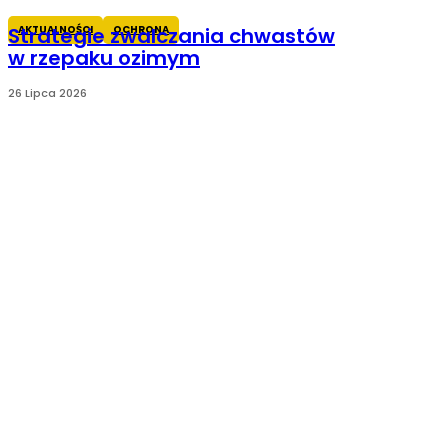
AKTUALNOŚCI
OCHRONA
Strategie zwalczania chwastów
w rzepaku ozimym
26 Lipca 2026