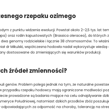
czesnego rzepaku ozimego
dym z punktu widzenia ewolucji. Powstał około 2–2,5 tys. lat 
a) oraz roślin kapustowatych (Brassica oleracea), do których zali
ąca dwa genomy rodzicielskie i łącznie 38 chromosomów. To właś
śniał dr Mikulski, współczesna hodowla nadal wykorzystuje wiedz
any dostosowane do zmieniających się warunków produkcji.
h źródeł zmienności?
puli genów. Problem polega jednak na tym, że naturalne powsta
ż, w przypadku rzepaku hodowcy mają ograniczone możliwości 
iecie prowadzone są badania mające na celu odnajdywanie dziki
meryce Południowej, natomiast dzikich przodków zbóż poszukuje 
odpowiadających za odporność na choroby, tolerancję na stres