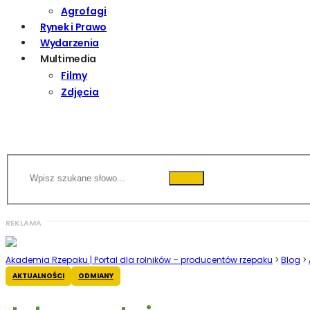
Agrofagi
Rynek i Prawo
Wydarzenia
Multimedia
Filmy
Zdjęcia
Akademia Rzepaku | Portal dla rolników – producentów rzepaku
>
Blog
>
AKTUALNOŚCI
ODMIANY