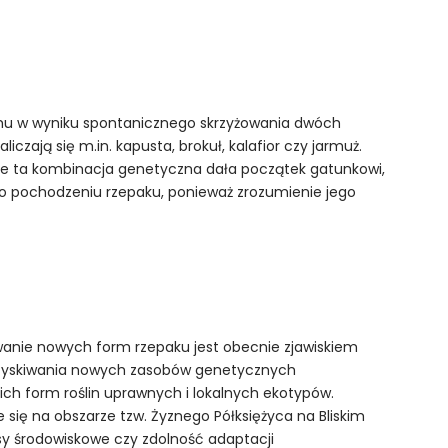
temu w wyniku spontanicznego skrzyżowania dwóch
czają się m.in. kapusta, brokuł, kalafior czy jarmuż.
nie ta kombinacja genetyczna dała początek gatunkowi,
ę o pochodzeniu rzepaku, ponieważ zrozumienie jego
wanie nowych form rzepaku jest obecnie zjawiskiem
pozyskiwania nowych zasobów genetycznych
ch form roślin uprawnych i lokalnych ekotypów.
się na obszarze tzw. Żyznego Półksiężyca na Bliskim
y środowiskowe czy zdolność adaptacji