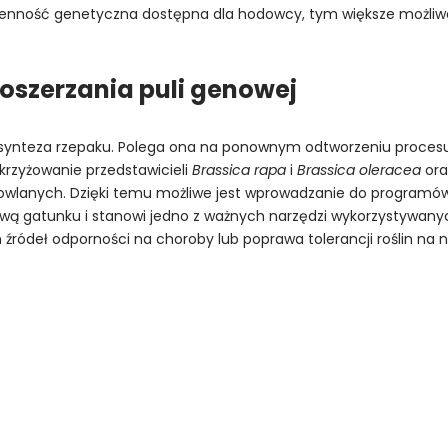
ienność genetyczna dostępna dla hodowcy, tym większe możliwo
oszerzania puli genowej
synteza rzepaku. Polega ona na ponownym odtworzeniu procesu,
krzyżowanie przedstawicieli
Brassica rapa
i
Brassica oleracea
ora
owlanych. Dzięki temu możliwe jest wprowadzanie do programów
wą gatunku i stanowi jedno z ważnych narzędzi wykorzystywany
 źródeł odporności na choroby lub poprawa tolerancji roślin na 