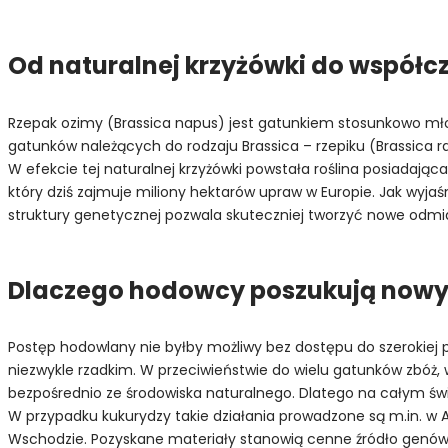
Od naturalnej krzyżówki do współ
Rzepak ozimy (Brassica napus) jest gatunkiem stosunkowo mło
gatunków należących do rodzaju Brassica – rzepiku (Brassica rap
W efekcie tej naturalnej krzyżówki powstała roślina posiadaj
który dziś zajmuje miliony hektarów upraw w Europie. Jak wyja
struktury genetycznej pozwala skuteczniej tworzyć nowe odmi
Dlaczego hodowcy poszukują nowyc
Postęp hodowlany nie byłby możliwy bez dostępu do szerokiej 
niezwykle rzadkim. W przeciwieństwie do wielu gatunków zbó
bezpośrednio ze środowiska naturalnego. Dlatego na całym św
W przypadku kukurydzy takie działania prowadzone są m.in. w A
Wschodzie. Pozyskane materiały stanowią cenne źródło genów 