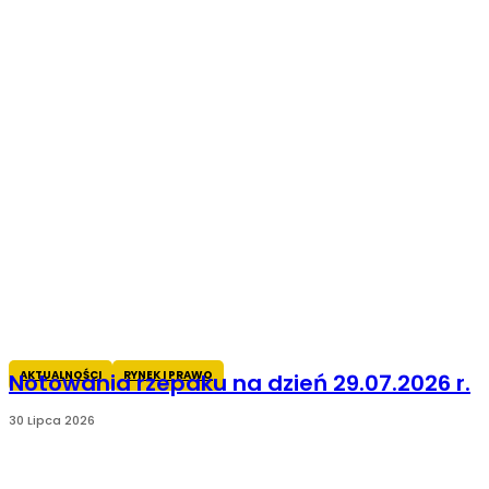
AKTUALNOŚCI
RYNEK I PRAWO
Notowania rzepaku na dzień 29.07.2026 r.
30 Lipca 2026