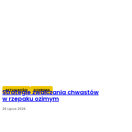
AKTUALNOŚCI
OCHRONA
Strategie zwalczania chwastów
w rzepaku ozimym
26 Lipca 2026