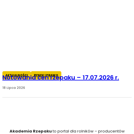
AKTUALNOŚCI
RYNEK I PRAWO
Notowania cen rzepaku – 17.07.2026 r.
18 Lipca 2026
Akademia Rzepaku
to portal dla rolników – producentów