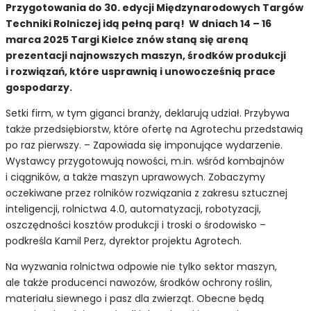
Przygotowania do 30. edycji Międzynarodowych Targów
Techniki Rolniczej idą pełną parą! W dniach 14 – 16
marca 2025 Targi Kielce znów staną się areną
prezentacji najnowszych maszyn, środków produkcji
i rozwiązań, które usprawnią i unowocześnią prace
gospodarzy.
Setki firm, w tym giganci branży, deklarują udział. Przybywa
także przedsiębiorstw, które ofertę na Agrotechu przedstawią
po raz pierwszy. – Zapowiada się imponujące wydarzenie.
Wystawcy przygotowują nowości, m.in. wśród kombajnów
i ciągników, a także maszyn uprawowych. Zobaczymy
oczekiwane przez rolników rozwiązania z zakresu sztucznej
inteligencji, rolnictwa 4.0, automatyzacji, robotyzacji,
oszczędności kosztów produkcji i troski o środowisko –
podkreśla Kamil Perz, dyrektor projektu Agrotech.
Na wyzwania rolnictwa odpowie nie tylko sektor maszyn,
ale także producenci nawozów, środków ochrony roślin,
materiału siewnego i pasz dla zwierząt. Obecne będą