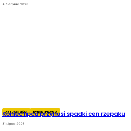
4 Sierpnia 2026
AKTUALNOŚCI
RYNEK I PRAWO
Koniec lipca przynosi spadki cen rzepaku
31 Lipca 2026