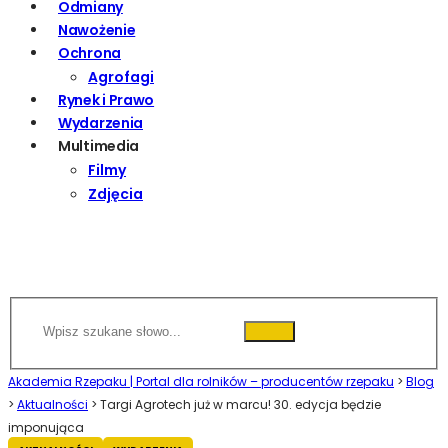
Odmiany
Nawożenie
Ochrona
Agrofagi
Rynek i Prawo
Wydarzenia
Multimedia
Filmy
Zdjęcia
Akademia Rzepaku | Portal dla rolników – producentów rzepaku
>
Blog
>
Aktualności
>
Targi Agrotech już w marcu! 30. edycja będzie
imponująca