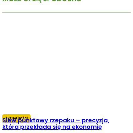
AKTUALNOŚCI
Siew punktowy rzepaku – precyzja,
która przekłada się na ekonomię