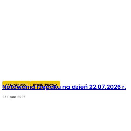
AKTUALNOŚCI
RYNEK I PRAWO
Notowania rzepaku na dzień 22.07.2026 r.
23 Lipca 2026