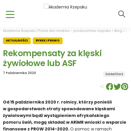
Akademia Rzepaku | Portal dla rolników – producentów rzepaku
>
Blog
>
Akt
AKTUALNOŚCI
RYNEK I PRAWO
Rekompensaty za klęski
żywiołowe lub ASF
7 Października 2020
AdobeStock
Od 15 października 2020 r. rolnicy, którzy ponieśli
w gospodarstwach straty spowodowane klęskami
żywiołowymi bądź wystąpieniem afrykańskiego
pomoru świń, mogą składać w ARiMR wnioski o wsparcie
finansowe z PROW 2014-2020.
O pomoc w ramach