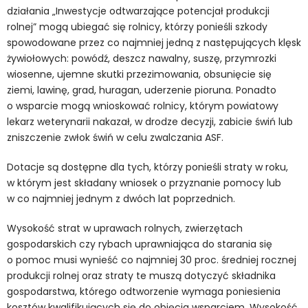
działania „Inwestycje odtwarzające potencjał produkcji
rolnej” mogą ubiegać się rolnicy, którzy ponieśli szkody
spowodowane przez co najmniej jedną z następujących klęsk
żywiołowych: powódź, deszcz nawalny, suszę, przymrozki
wiosenne, ujemne skutki przezimowania, obsunięcie się
ziemi, lawinę, grad, huragan, uderzenie pioruna. Ponadto
o wsparcie mogą wnioskować rolnicy, którym powiatowy
lekarz weterynarii nakazał, w drodze decyzji, zabicie świń lub
zniszczenie zwłok świń w celu zwalczania ASF.
Dotacje są dostępne dla tych, którzy ponieśli straty w roku,
w którym jest składany wniosek o przyznanie pomocy lub
w co najmniej jednym z dwóch lat poprzednich.
Wysokość strat w uprawach rolnych, zwierzętach
gospodarskich czy rybach uprawniająca do starania się
o pomoc musi wynieść co najmniej 30 proc. średniej rocznej
produkcji rolnej oraz straty te muszą dotyczyć składnika
gospodarstwa, którego odtworzenie wymaga poniesienia
kosztów kwalifikujących się do objęcia wsparciem. Wysokość