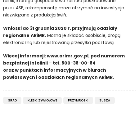
rolnik, którego gospodarstwo zostało poszkodowane
przez ASF, rekompensatę może otrzymać na inwestycje
niezwiązane z produkcją świń.
Wnioski do 31 grudnia 2020 r. przyjmują oddziały
regionalne
ARiMR.
Można je składać osobiście, drogą
elektroniczną lub rejestrowaną przesyłką pocztową.
Więcej informacji:
www.arimr.gov.pl
, pod numerem
bezpłatnej infolinii – tel. 800-38-00-84
oraz w punktach informacyjnych w biurach
powiatowych i oddziałach regionalnych ARiMR.
GRAD
KLĘSKI ŻYWIOŁOWE
PRZYMROZKI
SUSZA