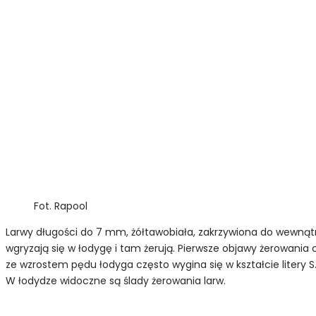
Fot. Rapool
Larwy długości do 7 mm, żółtawobiała, zakrzywiona do wewnątr
wgryzają się w łodygę i tam żerują. Pierwsze objawy żerowania
ze wzrostem pędu łodyga często wygina się w kształcie litery 
W łodydze widoczne są ślady żerowania larw.