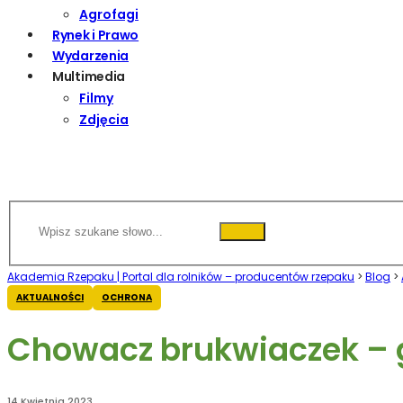
Agrofagi
Rynek i Prawo
Wydarzenia
Multimedia
Filmy
Zdjęcia
Akademia Rzepaku | Portal dla rolników – producentów rzepaku
>
Blog
>
AKTUALNOŚCI
OCHRONA
Chowacz brukwiaczek – 
14 Kwietnia 2023