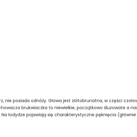
z, nie posiada odnóży. Głowa jest żółtobrunatna, w części czoł
 chowacza brukwiaczka to niewielkie, początkowo śluzowate a na
S. Na łodydze pojawiają się charakterystyczne pęknięcia (główni